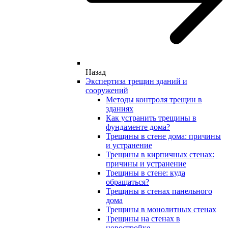
Назад
Экспертиза трещин зданий и
сооружений
Методы контроля трещин в
зданиях
Как устранить трещины в
фундаменте дома?
Трещины в стене дома: причины
и устранение
Трещины в кирпичных стенах:
причины и устранение
Трещины в стене: куда
обращаться?
Трещины в стенах панельного
дома
Трещины в монолитных стенах
Трещины на стенах в
новостройке