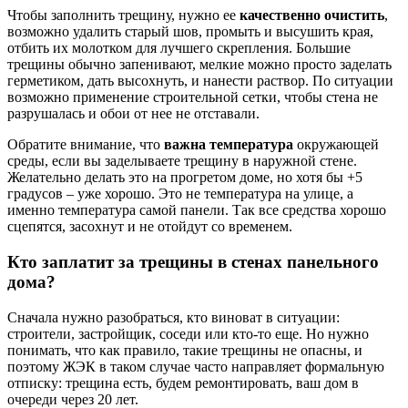
Чтобы заполнить трещину, нужно ее
качественно очистить
,
возможно удалить старый шов, промыть и высушить края,
отбить их молотком для лучшего скрепления. Большие
трещины обычно запенивают, мелкие можно просто заделать
герметиком, дать высохнуть, и нанести раствор. По ситуации
возможно применение строительной сетки, чтобы стена не
разрушалась и обои от нее не отставали.
Обратите внимание, что
важна температура
окружающей
среды, если вы заделываете трещину в наружной стене.
Желательно делать это на прогретом доме, но хотя бы +5
градусов – уже хорошо. Это не температура на улице, а
именно температура самой панели. Так все средства хорошо
сцепятся, засохнут и не отойдут со временем.
Кто заплатит за трещины в стенах панельного
дома?
Сначала нужно разобраться, кто виноват в ситуации:
строители, застройщик, соседи или кто-то еще. Но нужно
понимать, что как правило, такие трещины не опасны, и
поэтому ЖЭК в таком случае часто направляет формальную
отписку: трещина есть, будем ремонтировать, ваш дом в
очереди через 20 лет.