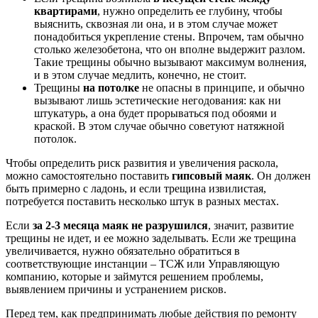
квартирами
, нужно определить ее глубину, чтобы
выяснить, сквозная ли она, и в этом случае может
понадобиться укрепление стены. Впрочем, там обычно
столько железобетона, что он вполне выдержит разлом.
Такие трещины обычно вызывают максимум волнения,
и в этом случае медлить, конечно, не стоит.
Трещины
на потолке
не опасны в принципе, и обычно
вызывают лишь эстетические негодования: как ни
штукатурь, а она будет прорываться под обоями и
краской. В этом случае обычно советуют натяжной
потолок.
Чтобы определить риск развития и увеличения раскола,
можно самостоятельно поставить
гипсовый маяк
. Он должен
быть примерно с ладонь, и если трещина извилистая,
потребуется поставить несколько штук в разных местах.
Если
за 2-3 месяца маяк не разрушился
, значит, развитие
трещины не идет, и ее можно заделывать. Если же трещина
увеличивается, нужно обязательно обратиться в
соответствующие инстанции – ТСЖ или Управляющую
компанию, которые и займутся решением проблемы,
выявлением причины и устранением рисков.
Перед тем, как предпринимать любые действия по ремонту