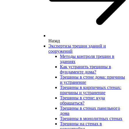
Назад
Экспертиза трещин зданий и
сооружений
Методы контроля трещин в
зданиях
Как устранить трещины в
фундаменте дома?
Трещины в стене дома: причины
и устранение
Трещины в кирпичных стенах:
причины и устранение
Трещины в стене: куда
обращаться?
Трещины в стенах панельного
дома
Трещины в монолитных стенах
Трещины на стенах в
новостройке