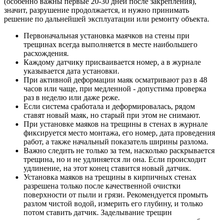
(особенно важны первые 20-30 дней после закрепления),
значит, разрушение продолжается, и нужно принимать
решение по дальнейшей эксплуатации или ремонту объекта.
Первоначальная установка маячков на стены при
трещинах всегда выполняется в месте наибольшего
расхождения.
Каждому датчику присваивается номер, а в журнале
указывается дата установки.
При активной деформации маяк осматривают раз в 48
часов или чаще, при медленной - допустима проверка
раз в неделю или даже реже.
Если система сработала и деформировалась, рядом
ставят новый маяк, но старый при этом не снимают.
При установке маяков на трещины в стенах в журнале
фиксируется место монтажа, его номер, дата проведения
работ, а также начальный показатель ширины разлома.
Важно следить не только за тем, насколько раскрывается
трещина, но и не удлиняется ли она. Если происходит
удлинение, на этот конец ставится новый датчик.
Установка маяков на трещины в кирпичных стенах
разрешена только после качественной очистки
поверхности от пыли и грязи. Рекомендуется промыть
разлом чистой водой, измерить его глубину, и только
потом ставить датчик. Заделывание трещин