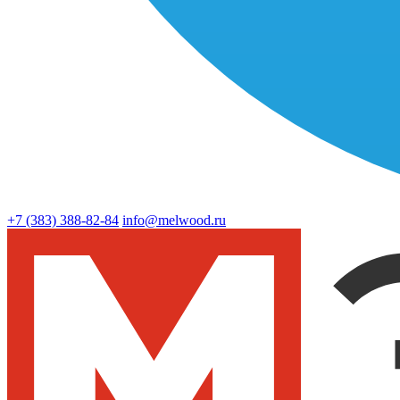
+7 (383)
388-82-84
info@melwood.ru