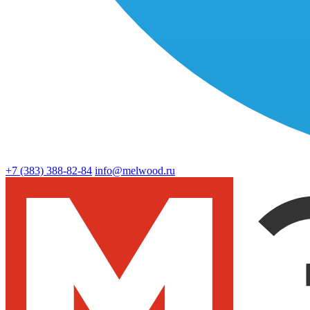
+7 (383)
388-82-84
info@melwood.ru