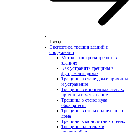
Назад
Экспертиза трещин зданий и
сооружений
Методы контроля трещин в
зданиях
Как устранить трещины в
фундаменте дома?
Трещины в стене дома: причины
и устранение
Трещины в кирпичных стенах:
причины и устранение
Трещины в стене: куда
обращаться?
Трещины в стенах панельного
дома
Трещины в монолитных стенах
Трещины на стенах в
новостройке