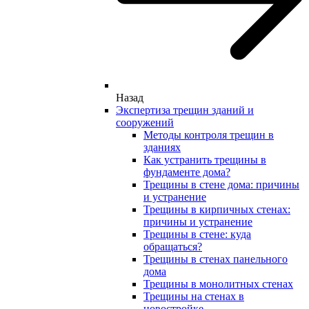
Назад
Экспертиза трещин зданий и
сооружений
Методы контроля трещин в
зданиях
Как устранить трещины в
фундаменте дома?
Трещины в стене дома: причины
и устранение
Трещины в кирпичных стенах:
причины и устранение
Трещины в стене: куда
обращаться?
Трещины в стенах панельного
дома
Трещины в монолитных стенах
Трещины на стенах в
новостройке