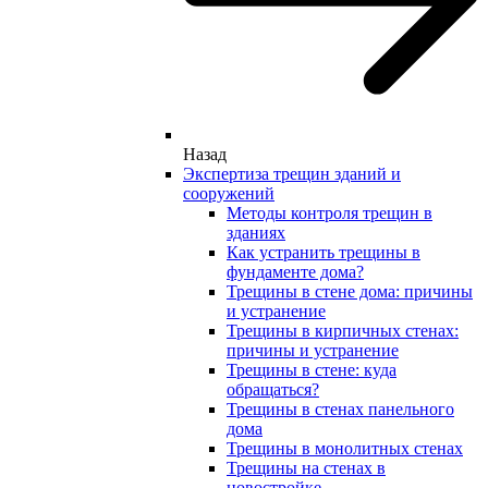
Назад
Экспертиза трещин зданий и
сооружений
Методы контроля трещин в
зданиях
Как устранить трещины в
фундаменте дома?
Трещины в стене дома: причины
и устранение
Трещины в кирпичных стенах:
причины и устранение
Трещины в стене: куда
обращаться?
Трещины в стенах панельного
дома
Трещины в монолитных стенах
Трещины на стенах в
новостройке