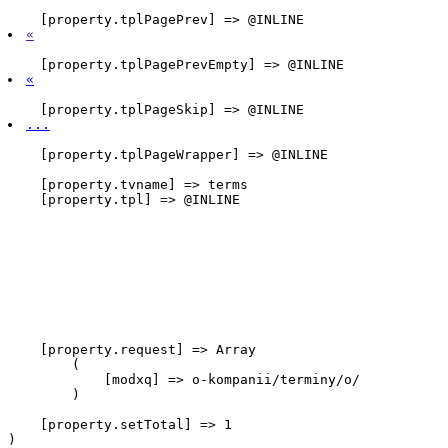
    [property.tplPagePrev] => @INLINE 
«
    [property.tplPagePrevEmpty] => @INLINE 
«
    [property.tplPageSkip] => @INLINE 
...
    [property.tplPageWrapper] => @INLINE 
    [property.tvname] => terms

    [property.tpl] => @INLINE

    [property.request] => Array

        (

            [modxq] => o-kompanii/terminy/o/

        )

    [property.setTotal] => 1
