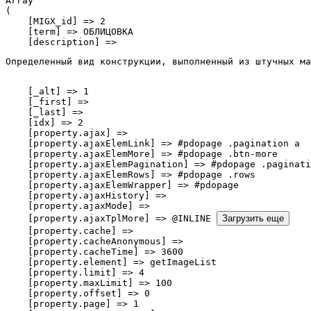
Array

(

    [MIGX_id] => 2

    [term] => ОБЛИЦОВКА

    [description] => 
Определенный вид конструкции, выполненный из штучных ма
    [_alt] => 1

    [_first] => 

    [_last] => 

    [idx] => 2

    [property.ajax] => 

    [property.ajaxElemLink] => #pdopage .pagination a

    [property.ajaxElemMore] => #pdopage .btn-more

    [property.ajaxElemPagination] => #pdopage .paginati
    [property.ajaxElemRows] => #pdopage .rows

    [property.ajaxElemWrapper] => #pdopage

    [property.ajaxHistory] => 

    [property.ajaxMode] => 

    [property.ajaxTplMore] => @INLINE 
Загрузить еще
    [property.cache] => 

    [property.cacheAnonymous] => 

    [property.cacheTime] => 3600

    [property.element] => getImageList

    [property.limit] => 4

    [property.maxLimit] => 100

    [property.offset] => 0

    [property.page] => 1
