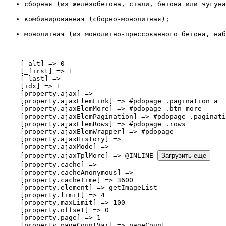
сборная (из железобетона, стали, бетона или чугуна
комбинированная (сборно-монолитная);
монолитная (из монолитно-прессованного бетона, наб
    [_alt] => 0

    [_first] => 1

    [_last] => 

    [idx] => 1

    [property.ajax] => 

    [property.ajaxElemLink] => #pdopage .pagination a

    [property.ajaxElemMore] => #pdopage .btn-more

    [property.ajaxElemPagination] => #pdopage .paginati
    [property.ajaxElemRows] => #pdopage .rows

    [property.ajaxElemWrapper] => #pdopage

    [property.ajaxHistory] => 

    [property.ajaxMode] => 

    [property.ajaxTplMore] => @INLINE 
Загрузить еще
    [property.cache] => 

    [property.cacheAnonymous] => 

    [property.cacheTime] => 3600

    [property.element] => getImageList

    [property.limit] => 4

    [property.maxLimit] => 100

    [property.offset] => 0

    [property.page] => 1

    [property.pageCountVar] => pageCount
