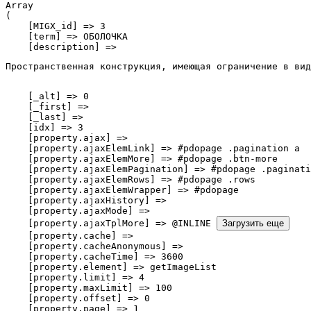
Array

(

    [MIGX_id] => 3

    [term] => ОБОЛОЧКА

    [description] => 
Пространственная конструкция, имеющая ограничение в вид
    [_alt] => 0

    [_first] => 

    [_last] => 

    [idx] => 3

    [property.ajax] => 

    [property.ajaxElemLink] => #pdopage .pagination a

    [property.ajaxElemMore] => #pdopage .btn-more

    [property.ajaxElemPagination] => #pdopage .paginati
    [property.ajaxElemRows] => #pdopage .rows

    [property.ajaxElemWrapper] => #pdopage

    [property.ajaxHistory] => 

    [property.ajaxMode] => 

    [property.ajaxTplMore] => @INLINE 
Загрузить еще
    [property.cache] => 

    [property.cacheAnonymous] => 

    [property.cacheTime] => 3600

    [property.element] => getImageList

    [property.limit] => 4

    [property.maxLimit] => 100

    [property.offset] => 0

    [property.page] => 1
