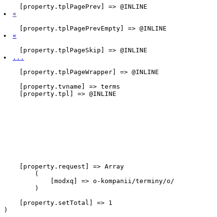
    [property.tplPagePrev] => @INLINE 
«
    [property.tplPagePrevEmpty] => @INLINE 
«
    [property.tplPageSkip] => @INLINE 
...
    [property.tplPageWrapper] => @INLINE 
    [property.tvname] => terms

    [property.tpl] => @INLINE

    [property.request] => Array

        (

            [modxq] => o-kompanii/terminy/o/

        )

    [property.setTotal] => 1
