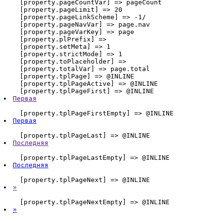
    [property.pageCountVar] => pageCount

    [property.pageLimit] => 20

    [property.pageLinkScheme] => -1/

    [property.pageNavVar] => page.nav

    [property.pageVarKey] => page

    [property.plPrefix] => 

    [property.setMeta] => 1

    [property.strictMode] => 1

    [property.toPlaceholder] => 

    [property.totalVar] => page.total

    [property.tplPage] => @INLINE 
    [property.tplPageActive] => @INLINE 
    [property.tplPageFirst] => @INLINE 
Первая
    [property.tplPageFirstEmpty] => @INLINE 
Первая
    [property.tplPageLast] => @INLINE 
Последняя
    [property.tplPageLastEmpty] => @INLINE 
Последняя
    [property.tplPageNext] => @INLINE 
»
    [property.tplPageNextEmpty] => @INLINE 
»