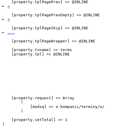
    [property.tplPagePrev] => @INLINE 
«
    [property.tplPagePrevEmpty] => @INLINE 
«
    [property.tplPageSkip] => @INLINE 
...
    [property.tplPageWrapper] => @INLINE 
    [property.tvname] => terms

    [property.tpl] => @INLINE

    [property.request] => Array

        (

            [modxq] => o-kompanii/terminy/o/

        )

    [property.setTotal] => 1
