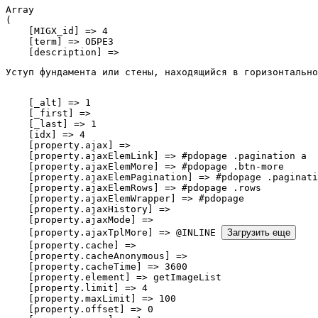
Array

(

    [MIGX_id] => 4

    [term] => ОБРЕЗ

    [description] => 
Уступ фундамента или стены, находящийся в горизонтально
    [_alt] => 1

    [_first] => 

    [_last] => 1

    [idx] => 4

    [property.ajax] => 

    [property.ajaxElemLink] => #pdopage .pagination a

    [property.ajaxElemMore] => #pdopage .btn-more

    [property.ajaxElemPagination] => #pdopage .paginati
    [property.ajaxElemRows] => #pdopage .rows

    [property.ajaxElemWrapper] => #pdopage

    [property.ajaxHistory] => 

    [property.ajaxMode] => 

    [property.ajaxTplMore] => @INLINE 
Загрузить еще
    [property.cache] => 

    [property.cacheAnonymous] => 

    [property.cacheTime] => 3600

    [property.element] => getImageList

    [property.limit] => 4

    [property.maxLimit] => 100

    [property.offset] => 0
