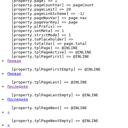
    [property.page] => 1

    [property.pageCountVar] => pageCount

    [property.pageLimit] => 20

    [property.pageLinkScheme] => -1/

    [property.pageNavVar] => page.nav

    [property.pageVarKey] => page

    [property.plPrefix] => 

    [property.setMeta] => 1

    [property.strictMode] => 1

    [property.toPlaceholder] => 

    [property.totalVar] => page.total

    [property.tplPage] => @INLINE 
    [property.tplPageActive] => @INLINE 
    [property.tplPageFirst] => @INLINE 
Первая
    [property.tplPageFirstEmpty] => @INLINE 
Первая
    [property.tplPageLast] => @INLINE 
Последняя
    [property.tplPageLastEmpty] => @INLINE 
Последняя
    [property.tplPageNext] => @INLINE 
»
    [property.tplPageNextEmpty] => @INLINE 
»