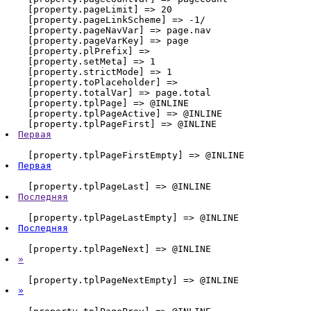
    [property.pageLimit] => 20

    [property.pageLinkScheme] => -1/

    [property.pageNavVar] => page.nav

    [property.pageVarKey] => page

    [property.plPrefix] => 

    [property.setMeta] => 1

    [property.strictMode] => 1

    [property.toPlaceholder] => 

    [property.totalVar] => page.total

    [property.tplPage] => @INLINE 
    [property.tplPageActive] => @INLINE 
    [property.tplPageFirst] => @INLINE 
Первая
    [property.tplPageFirstEmpty] => @INLINE 
Первая
    [property.tplPageLast] => @INLINE 
Последняя
    [property.tplPageLastEmpty] => @INLINE 
Последняя
    [property.tplPageNext] => @INLINE 
»
    [property.tplPageNextEmpty] => @INLINE 
»