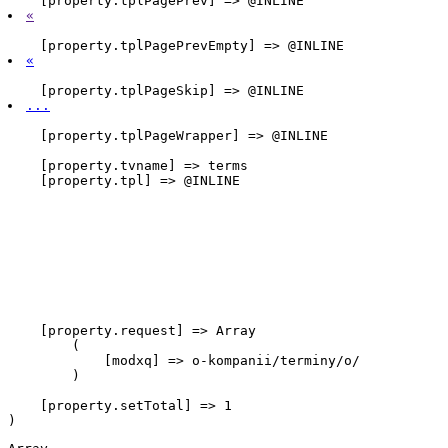
    [property.tplPagePrev] => @INLINE 
«
    [property.tplPagePrevEmpty] => @INLINE 
«
    [property.tplPageSkip] => @INLINE 
...
    [property.tplPageWrapper] => @INLINE 
    [property.tvname] => terms

    [property.tpl] => @INLINE

    [property.request] => Array

        (

            [modxq] => o-kompanii/terminy/o/

        )

    [property.setTotal] => 1
