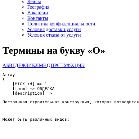
Кейсы
География
Вакансии
Контакты
Политика конфиденциальности
Условия доставки услуги
Условия отказа от услуги
Термины на букву «О»
А
Б
В
Г
Д
Е
Ж
З
И
К
Л
М
Н
О
П
Р
С
Т
У
Ф
Х
Ц
Ч
Э
Array

(

    [MIGX_id] => 1

    [term] => ОБДЕЛКА

    [description] => 
Постоянная строительная конструкция, которая возводится
Может быть различных видов: