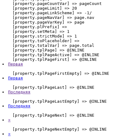
    [property.pageCountVar] => pageCount

    [property.pageLimit] => 20

    [property.pageLinkScheme] => -1/

    [property.pageNavVar] => page.nav

    [property.pageVarKey] => page

    [property.plPrefix] => 

    [property.setMeta] => 1

    [property.strictMode] => 1

    [property.toPlaceholder] => 

    [property.totalVar] => page.total

    [property.tplPage] => @INLINE 
    [property.tplPageActive] => @INLINE 
    [property.tplPageFirst] => @INLINE 
Первая
    [property.tplPageFirstEmpty] => @INLINE 
Первая
    [property.tplPageLast] => @INLINE 
Последняя
    [property.tplPageLastEmpty] => @INLINE 
Последняя
    [property.tplPageNext] => @INLINE 
»
    [property.tplPageNextEmpty] => @INLINE 
»