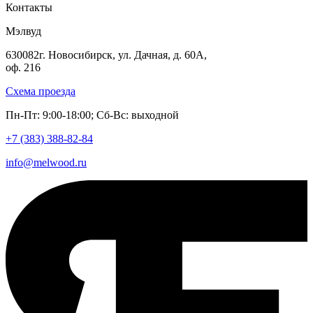
Контакты
Мэлвуд
630082
г. Новосибирск
,
ул. Дачная, д. 60А,
оф. 216
Схема проезда
Пн-Пт: 9:00-18:00; Сб-Вс: выходной
+7 (383)
388-82-84
info@melwood.ru