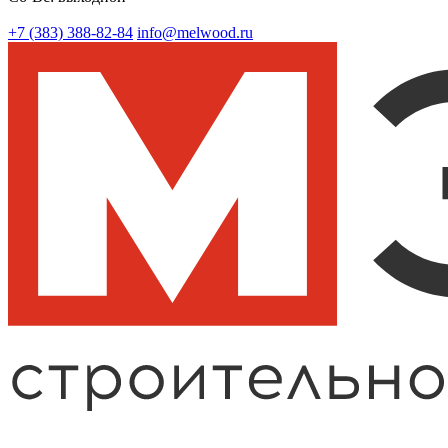
+7 (383)
388-82-84
info@melwood.ru